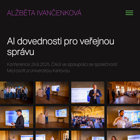
ALŽBĚTA IVANČENKOVÁ
AI dovednosti pro veřejnou 
správu
Konference 26.6.2025, ČAUI ve spolupráci se společností
Microsoft a Univerzitou Karlovou